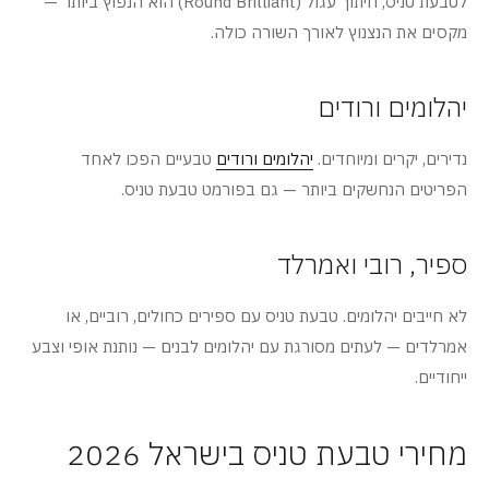
לטבעת טניס, חיתוך עגול (Round Brilliant) הוא הנפוץ ביותר —
מקסים את הנצנוץ לאורך השורה כולה.
יהלומים ורודים
נדירים, יקרים ומיוחדים.
יהלומים ורודים
טבעיים הפכו לאחד
הפריטים הנחשקים ביותר — גם בפורמט טבעת טניס.
ספיר, רובי ואמרלד
לא חייבים יהלומים. טבעת טניס עם ספירים כחולים, רוביים, או
אמרלדים — לעתים מסורגת עם יהלומים לבנים — נותנת אופי וצבע
ייחודיים.
מחירי טבעת טניס בישראל 2026