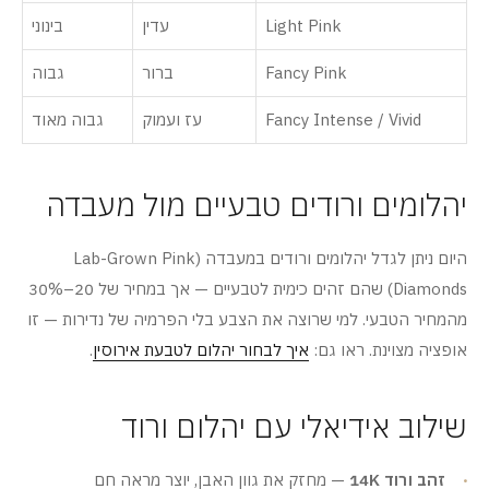
Light Pink
עדין
בינוני
Fancy Pink
ברור
גבוה
Fancy Intense / Vivid
עז ועמוק
גבוה מאוד
יהלומים ורודים טבעיים מול מעבדה
היום ניתן לגדל יהלומים ורודים במעבדה (Lab-Grown Pink
Diamonds) שהם זהים כימית לטבעיים — אך במחיר של 20–30%
מהמחיר הטבעי. למי שרוצה את הצבע בלי הפרמיה של נדירות — זו
אופציה מצוינת. ראו גם:
איך לבחור יהלום לטבעת אירוסין
.
שילוב אידיאלי עם יהלום ורוד
זהב ורוד 14K
— מחזק את גוון האבן, יוצר מראה חם