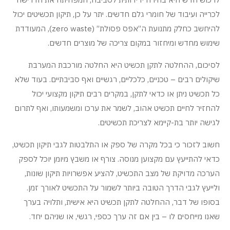
לכרייה ועיבוד של חומרי גלם חדשים. יתר על כן, תיקון תכשיטים יכול
להיחשב כחלק מתנועת ה”אפס פסולת” (zero waste), המעודדת
שימוש מחדש ומיחזור במקום צריכה של מוצרים חדשים.
לסיכום, ההחלטה לתקן תכשיט היא החלטה מורכבת המערבת
שיקולים רבים – טכניים, כלכליים, רגשיים ואף סביבתיים. בעוד שלא
כל תכשיט ניתן או כדאי לתקן, במקרים רבים תיקון מקצועי יכול
להחזיר לחיים תכשיט אהוב, לשמר את ערכו ומשמעותו, ואף לתרום
לגישה יותר בת-קיימא לצריכת תכשיטים.
חשוב לזכור כי בכל מקרה של ספק או התלבטות לגבי תיקון תכשיט,
כדאי להתייעץ עם מקצוען מנוסה. צורף או משבץ מיומן יוכל לספק
הערכה מדויקת של מצב התכשיט, להציע אפשרויות תיקון שונות,
ולייעץ לגבי הדרך הטובה ביותר לשמור על התכשיט לאורך זמן.
בסופו של דבר, ההחלטה לתקן תכשיט היא אישית, ותלויה בערך
שאנו מייחסים לו – בין אם זה ערך כספי, רגשי, או שניהם יחד.