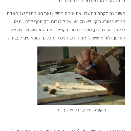
ביחס לערך התכשיט ולחשיבותו עבורנו.
חשוב גם לקחת בחשבון את איכות התיקון ואת המומחיות של האדם
המבצע אותו. תיקון לא מקצועי עלול לגרום נזק נוסף לתכשיט או
לפגוע בערכו. לכן, חשוב לבחור בקפידה את המקצוען שיבצע את
התיקון, ולוודא שיש לו את הידע, הניסיון והכלים המתאימים לעבודה.
תיקון תכשיט ע”י הלחמה עדינה
לעיתים, תיקון תכשיט יכול להיות הזדמנות לשדרוג או שינוי. למשל,