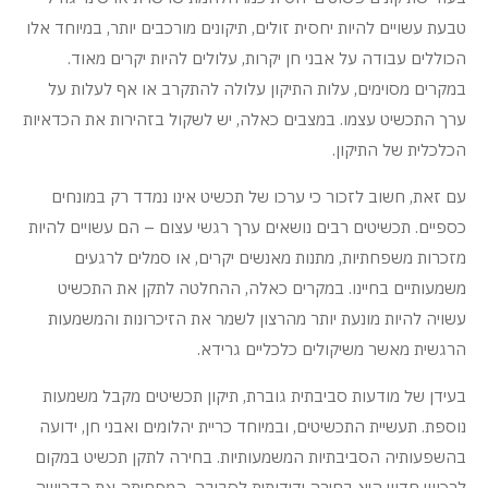
טבעת עשויים להיות יחסית זולים, תיקונים מורכבים יותר, במיוחד אלו
הכוללים עבודה על אבני חן יקרות, עלולים להיות יקרים מאוד.
במקרים מסוימים, עלות התיקון עלולה להתקרב או אף לעלות על
ערך התכשיט עצמו. במצבים כאלה, יש לשקול בזהירות את הכדאיות
הכלכלית של התיקון.
עם זאת, חשוב לזכור כי ערכו של תכשיט אינו נמדד רק במונחים
כספיים. תכשיטים רבים נושאים ערך רגשי עצום – הם עשויים להיות
מזכרות משפחתיות, מתנות מאנשים יקרים, או סמלים לרגעים
משמעותיים בחיינו. במקרים כאלה, ההחלטה לתקן את התכשיט
עשויה להיות מונעת יותר מהרצון לשמר את הזיכרונות והמשמעות
הרגשית מאשר משיקולים כלכליים גרידא.
בעידן של מודעות סביבתית גוברת, תיקון תכשיטים מקבל משמעות
נוספת. תעשיית התכשיטים, ובמיוחד כריית יהלומים ואבני חן, ידועה
בהשפעותיה הסביבתיות המשמעותיות. בחירה לתקן תכשיט במקום
לרכוש חדש היא בחירה ידידותית לסביבה, המפחיתה את הדרישה