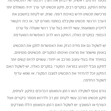
מספר גורמים. ראשית, יש לבחון את הערך הכספי של התכשיט מול
עלות התיקון. במקרים רבים, תיקון תכשיט יקר ערך יהיה משתלם יותר
מרכישת תכשיט חדש באיכות דומה. שנית, יש לקחת בחשבון את
הערך הרגשי. תכשיט שקיבלנו במתנה מאדם יקר, או כזה הקשור
לזיכרון משמעותי, עשוי להיות בעל ערך רגשי שעולה על ערכו
הכספי. במקרים כאלה, התיקון הוא לרוב האפשרות המועדפת.
יש לשקול גם את מידת הנזק ואת האפשרות לתקן את התכשיט
באופן שישמר את מראהו ואיכותו המקוריים. תכשיטים מסוימים,
במיוחד אלו בעלי עיצוב מורכב או ייחודי, עשויים להיות קשים יותר
לתיקון מבלי לפגוע במראה המקורי. במקרים כאלה, יש לשקול האם
התיקון יוכל להחזיר את התכשיט למצבו המקורי, או שמא עדיף
לשקול החלפה.
גורם נוסף לשקילה הוא הזמן והמאמץ הכרוכים בתיקון. לעיתים,
תיקון תכשיט מורכב עשוי לקחת זמן רב ולדרוש מספר ביקורים אצל
הצורף או המשבץ. יש לשקול האם הזמן והמאמץ הללו מוצדקים