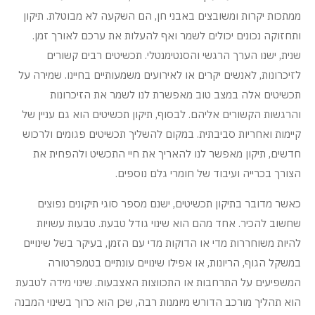
ממתכות יקרות ומשובצים באבני חן, הם השקעה לא מבוטלת. תיקון
ותחזוקה נכונים יכולים לשמר ואף להעלות את ערכם לאורך זמן.
שנית, ישנו הערך הרגשי והסנטימנטלי. תכשיטים רבים קשורים
לזיכרונות, לאנשים יקרים או לאירועים משמעותיים בחיינו. שמירה על
תכשיטים אלה במצב טוב מאפשרת לנו לשמר את הזיכרונות
והרגשות הקשורים אליהם. לבסוף, תיקון תכשיטים הוא גם עניין של
קיימות ואחריות סביבתית. במקום להשליך תכשיטים פגומים ולרכוש
חדשים, תיקון מאפשר לנו להאריך את חיי התכשיט ולהפחית את
הצורך בכרייה ועיבוד של חומרי גלם נוספים.
כאשר מדובר בתיקון תכשיטים, ישנם מספר סוגי תיקונים נפוצים
שחשוב להכיר. אחד מהם הוא שינוי גודל טבעת. טבעות עשויות
להיות משוחררות מדי או הדוקות מדי עם הזמן, בעיקר בשל שינויים
במשקל הגוף, הריונות, או אפילו שינויים עונתיים בטמפרטורה
המשפיעים על התרחבות או התכווצות האצבעות. שינוי מידה לטבעת
הוא תהליך מורכב הדורש מיומנות רבה, שכן הוא כרוך בשינוי המבנה