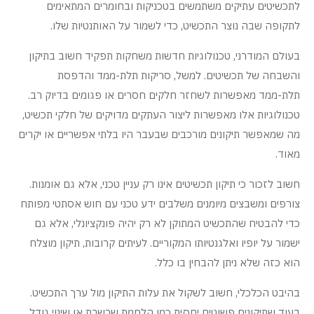
לתכשיטים עתיקים משתמשים בטכניקות ובחומרים המתאימים
לתקופה שבה נוצר התכשיט, כדי לשמור על האותנטיות שלו.
בעולם המודרני, טכנולוגיות חדשות משחקות תפקיד חשוב בתיקון
והשבחה של תכשיטים. למשל, סריקות תלת-ממד והדפסת
תלת-ממד מאפשרות לשחזר חלקים חסרים או פגומים בדיוק רב.
טכנולוגיות אלו מאפשרות ליצור העתקים מדויקים של חלקי תכשיט,
מה שמאפשר תיקונים מורכבים שבעבר היו בלתי אפשריים או יקרים
מאוד.
חשוב לזכור כי תיקון תכשיטים אינו רק עניין טכני, אלא גם אומנות.
צורפים ומשבצים מיומנים משלבים ידע טכני עם חוש אסתטי מפותח
כדי להבטיח שהתכשיט המתוקן לא רק יהיה פונקציונלי, אלא גם
ישמור על יופיו ואלגנטיותו המקוריים. לעיתים קרובות, תיקון מוצלח
הוא כזה שלא ניתן להבחין בו כלל.
בהיבט הכלכלי, חשוב לשקול את עלות התיקון מול ערך התכשיט.
בעוד שתיקונים פשוטים יחסית כמו הלחמת שרשרת או שינוי גודל