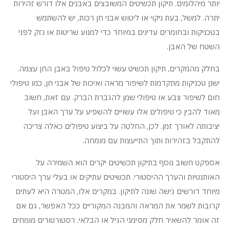
יותר מיהלומים. תיקון תכשיטים המשובצים באבנים אלו דורש זהירות
יתרה. למשל, בעת ניקוי או ליטוש אבני חן רכות, יש להשתמש
בטכניקות ובחומרים עדינים במיוחד כדי למנוע שריטות או נזק לפני
השטח של האבן.
בחלק מהמקרים, תיקון תכשיט עשוי לכלול טיפול באבן החן עצמה.
ישנן טכניקות מתקדמות לשיפור מראה ואיכות של אבני חן, כמו טיפולי
חום לשיפור צבע או טיפולי שמן להגברת הברק. עם זאת, חשוב
מאוד להבין כי טיפולים אלו עשויים להשפיע על ערך האבן ועל
יציבותה לאורך זמן. לכן, החלטה על ביצוע טיפולים כאלה צריכה
להתקבל בזהירות ותוך התייעצות עם מומחה.
אספקט חשוב נוסף בתיקון תכשיטים יקרים הוא השמירה על
האותנטיות והערך ההיסטורי. תכשיטים עתיקים או בעלי ערך היסטורי
מיוחד דורשים גישה שונה לתיקון. במקרים אלו, המטרה היא לעתים
קרובות לשמר את המראה והמבנה המקוריים ככל האפשר, גם אם
זה אומר להשאיר חלק מסימני הגיל או הבלאי. רסטורטורים מומחים